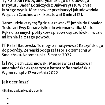
Tylko raport NIAR, amerykańskiego Narodowego
Instytutu Badań Lotniczych z Uniwersytetu Wichita,
którego wyniki Macierewicz przeinaczył jak udowadnia
Wojciech Czuchnowski, kosztował 8 mln zł [2].
Teraz ludzie krzyczą “gdzie jest wrak?” już nie do Donalda
Tuska ani Ewy Kopacz tylko do wicemarszałka Marka
Pęka oraz innych polityków z pisowskiej czołówki. I wcale
mi ich nie żal z tego powodu.
[1] Rafał Badowski. To mogło zmotywować Kaczyńskiego
do podróży. Zełenski podgrzał teorie o zamachu w
Smoleńsku. Natemat.pl z 15 marca 2022
[2] Wojciech Czuchnowski. Macierewicz sfałszował
amerykańską ekspertyzę o katastrofie smoleńskiej…
Wyborcza.pl z 12 września 2022
Jak oceniasz?
kliknij na gwiazdkę, aby ocenić