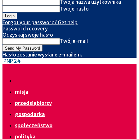
Twoja nazwa użytkownika
Twoje hasło
Forgot your password? Get help
Password recovery
Odzyskaj swoje hasło
Twój e-mail
Hasło zostanie wysłane e-mailem.
PNP 24
misja
przedsiębiorcy
gospodarka
społeczeństwo
polityka