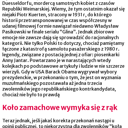
Duesseldorfu, mordercą samotnych kobiet z czasów
Republiki Weimarskiej. Wiemy, że tym ostatnim okazał się
niejaki Piotr Kuerten, stracony w 1931 r, do którego
historii przetransponowanej w czas współczesny w
udanej filmowej formie nawiązał niedawno Władysław
Pasikowski w finale serialu “Glina”. Jednak zbiorowe
emocje nie zawsze dają się sprowadzić do racjonalnych
kategorii. Nie tylko Polski to dotyczy, chociaż pamiętamy
łączone z katastrofą samolotu pasażerskiego z 1980 r.
legendy, związane z postacią jednej z ofiar: piosenkarki
Anny Jantar. Powtarzano je w narastających wtedy
kolejkach po podstawowe artykuły i ludzie w nie szczerze
wierzyli. Gdy w USA Barack Obama wygrywał wybory
prezydenckie, w przekonaniu o tym, że jest on wyznania
muzułmańskiego pozostawała aż jedna trzecia
zwolenników jego republikańskiego kontrkandydata,
chociaż nie było to prawdą
Koło zamachowe wymyka się z rąk
Teraz jednak, jeśli jakaś korekta przekonań nastąpi u
opinii publicznej, to niekorzystna dla zwolenników “koła