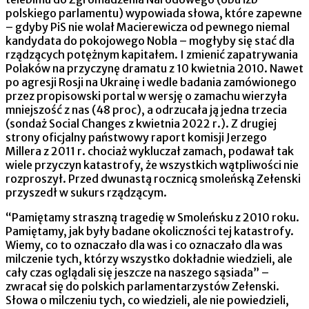
polskiego parlamentu) wypowiada słowa, które zapewne
– gdyby PiS nie wolał Macierewicza od pewnego niemal
kandydata do pokojowego Nobla – mogłyby się stać dla
rządzących potężnym kapitałem. I zmienić zapatrywania
Polaków na przyczynę dramatu z 10 kwietnia 2010. Nawet
po agresji Rosji na Ukrainę i wedle badania zamówionego
przez propisowski portal w wersję o zamachu wierzyła
mniejszość z nas (48 proc), a odrzucała ją jedna trzecia
(sondaż Social Changes z kwietnia 2022 r.). Z drugiej
strony oficjalny państwowy raport komisji Jerzego
Millera z 2011 r. chociaż wykluczał zamach, podawał tak
wiele przyczyn katastrofy, że wszystkich wątpliwości nie
rozproszył. Przed dwunastą rocznicą smoleńską Zełenski
przyszedł w sukurs rządzącym.
“Pamiętamy straszną tragedię w Smoleńsku z 2010 roku.
Pamiętamy, jak były badane okoliczności tej katastrofy.
Wiemy, co to oznaczało dla was i co oznaczało dla was
milczenie tych, którzy wszystko dokładnie wiedzieli, ale
cały czas oglądali się jeszcze na naszego sąsiada” –
zwracał się do polskich parlamentarzystów Zełenski.
Słowa o milczeniu tych, co wiedzieli, ale nie powiedzieli,