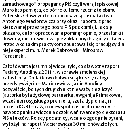
zamachowego” propagandy PiS czyli wersji spiskowej.
Mało kto pamięta, co pół roku temu rzucił z telebimu
Zełenski. Głównym tematem okazują się matactwa
Antoniego Macierewicza przy okazji raportu z prac
kierowanej przez tego posła PiS podkomisji. Jak się
okazało, autor opracowania pominął opinie, przesłanki i
dowody, nie potwierdzające zakładanych z góry ustaleń.
Przeciwko takim praktykom zbuntowali się pracujący dla
niej eksperci m.in. Marek Dąbrowski i Mirosław
Tarasiński.
Całość warta jest mniej więcej tyle, co sławetny raport
Tatiany Anodiny z 2011 r. w sprawie smoleńskiej
katastrofy. Dodatkowo bulwersują koszty całego
przedsięwzięcia – Macierewicza, a nie Anodiny
oczywiście, bo tych drugich nikt nie waży się zliczyć
(autorka była życiową partnerką Jewgenija Primakowa,
wcześniej rosyjskiego premiera, szefa dyplomacji i
oficera KGB) – rażąco niewspółmierne do mizernych
nawet z punktu widzenia oczekiwań twardego elektoratu
PiS efektów. Polscy podatnicy, wcale o zgodę nie pytani,
wyłożyli na raport Macierewicza 30 milionów złotych.