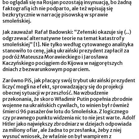
bo oglądali się na Rosjan pozostają insynuacją, bo żadną
faktografią ich nie podparto, ale też wpisują się
bezkrytycznie w narrację pisowską w sprawie
smoleńskiej.
Jak zauważał Rafał Badowski: “Zełenski okazuje się (..)
odgrzewać alternatywne teorie na temat katastrofy
smoleńskiej” [1]. Nie tylko według cytowanego analityka
stanowiło to cenę, jaką ukraiński prezydent zapłacił za
podróż Mateusza Morawieckiego i Jarosława
Kaczyńskiego pociągiem do Kijowa w najgorętszych
dniach z bezwarunkowym poparciem.
Zarówno PiS, jak płacący swój trybut ukraiński prezydent
liczyć mogli na efekt, sprowadzający się do projekcji
obecnej sytuacji w przeszłość. Na wzbudzenie
przekonania, że skoro Władimir Putin popełnia zbrodnie
wojenne na ukraińskich cywilach, to winien był również
śmierci 96 pasażerów lotu do Smoleńska. Z logicznego
czy prawnego punktu widzenia nic to nie jest warte. Adolf
Hitler jako największy zbrodniarz w dziejach odpowiada
za miliony ofiar, ale żadna to przesłanka, żeby z niej
wysnuć wniosek, że właśnie on był wampirem z