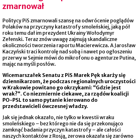
zmarnował
Politycy PiS zmarnowali szansę na odwrócenie poglądów
Polaków na przyczyny katastrofy smoleńskiej, jaką pół
roku temu dał im prezydent Ukrainy Wołodymyr
Zełenski. Teraz znów uwagę zajmują skandaliczne
okoliczności tworzenia raportu Macierewicza. A Jarosław
Kaczyński traci kontrolę nad sobą i nawet po ogłoszeniu
przerwy w Sejmie mówi do mikrofonu o agenturze Putina,
mając na myśli posłów.
Wicemarszałek Senatu z PiS Marek Pęk skarży się
dziennikarzom, że podczas regionalnych uroczystości
w Krakowie powitano go okrzykami: “Gdzie jest
wrak?”. Co niezmiernie ciekawe, za rządów koalicji
PO-PSL to samo pytanie kierowano do
przedstawicieli ówczesnej władzy.
Jak się jednak okazało, nie tylko w kwestii wraku
smoleńskiego – bez którego nie da się przekonująco
zamknąć badania przyczyn katastrofy – ale całości
naszych kontaktów z Rosją, zerowa okazała się zarówno