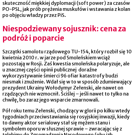
skuteczność miękkiej dyplomacji (soft power) za czasów
PO-PSL, jak prób prężenia muskułów i wstawania z kolan
po objęciu władzy przez PiS.
Niespodziewany sojusznik: cena za
podróż i poparcie
Szczątki samolotu rządowego TU-154, który rozbił się 10
kwietnia 2010 r. w jarze pod Smoleńskiem wciąż
pozostają w Rosji. Zaś kwestia smoleńska polaryzuje, ale
u znacznej części opinii publicznej doraźne
wykorzystywanie śmierci 96 ofiar katastrofy budzi
niesmak i znużenie. Wdał się w to w sposób zdumiewający
prezydent Ukrainy Wołodymyr Zełenski, ale nawet on
rządzących nie wzmocnił. Ściślej – jeśli nawet to tylko na
chwilę, bo zaraz jego wsparcie zmarnowali.
Pół roku temu Zełenski, chodzący w glorii po kilku wtedy
tygodniach przeciwstawiania się rosyjskiej inwazji, kiedy
to dawny aktor serialowy stał się mężem stanu i
symbolem oporu w słusznej sprawie – zwracając się z
telebimu do Zgromadzenia Narodowego (obu izb