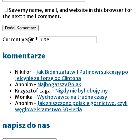
Save my name, email, and website in this browser for
the next time I comment.
Current ye@r
*
komentarze
Nikifor
-
Jak Biden załatwił Putinowi sukcesję po
Jelcynie za forsę od Clintona
Anonim
-
Najbogatszy Polak
Krzysztof Laga
-
Nigdy nie był obojętny
Monika
-
Wychowawca na trudne czasy
Anonim
-
Jak zniszczono polskie górnictwo, czyli
węglowe kłamstwo 30-lecia
napisz do nas