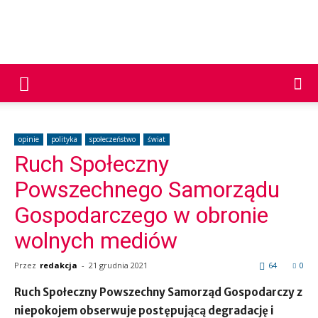
PNP
24
opinie
polityka
społeczeństwo
świat
Ruch Społeczny
Powszechnego Samorządu
Gospodarczego w obronie
wolnych mediów
Przez
redakcja
-
21 grudnia 2021
64
0
Ruch Społeczny Powszechny Samorząd Gospodarczy z
niepokojem obserwuje postępującą degradację i