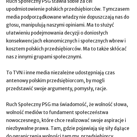
Ruch Społeczny PSG stawia sobie za cel
upodmiotowienie polskich przedsiębiorców. Tymczasem
media podporządkowane władzy nie dopuszczają nas do
głosu, manipulują naszymi opiniami. Ma to służyć
ułatwieniu podejmowania decyzji o doniosłych
konsekwencjach ekonomicznych i społecznych wbrew i
kosztem polskich przedsiębiorców. Ma to także skłócać
nas z innymi grupami społecznymi.
To TVN i inne media niezależne udostępniają czas
antenowy polskim przedsiębiorcom, by mogli
przedstawić swoje argumenty, pomysły, racje.
Ruch Społeczny PSG ma świadomość, że wolność słowa,
wolność mediów to fundament społeczeństwa
nowoczesnego, które chce realizować swoje aspiracje i
niezbywalne prawa. Tam, gdzie pojawiają się siły dążące
do ograniczenia wolności tam my, przedsiębiorcy