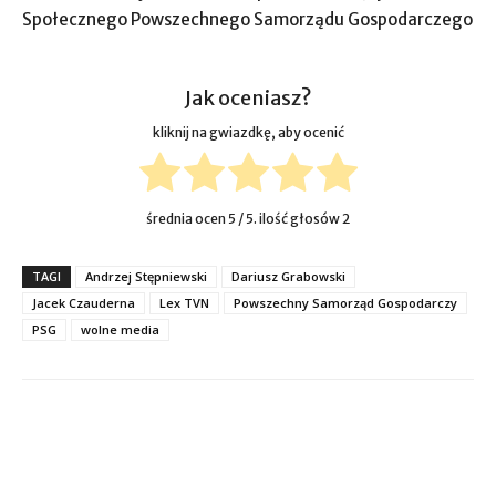
Społecznego Powszechnego Samorządu Gospodarczego
Jak oceniasz?
kliknij na gwiazdkę, aby ocenić
średnia ocen
5
/ 5. ilość głosów
2
TAGI
Andrzej Stępniewski
Dariusz Grabowski
Jacek Czauderna
Lex TVN
Powszechny Samorząd Gospodarczy
PSG
wolne media