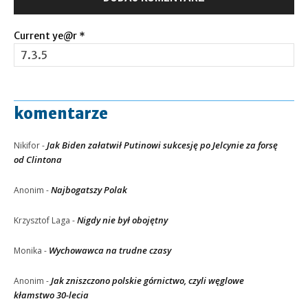
Current ye@r
*
komentarze
Jak Biden załatwił Putinowi sukcesję po Jelcynie za forsę
Nikifor
-
od Clintona
Najbogatszy Polak
Anonim
-
Nigdy nie był obojętny
Krzysztof Laga
-
Wychowawca na trudne czasy
Monika
-
Jak zniszczono polskie górnictwo, czyli węglowe
Anonim
-
kłamstwo 30-lecia