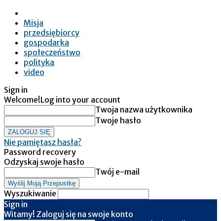
Misja
przedsiębiorcy
gospodarka
społeczeństwo
polityka
video
Sign in
Welcome!
Log into your account
Twoja nazwa użytkownika
Twoje hasło
Nie pamiętasz hasła?
Password recovery
Odzyskaj swoje hasło
Twój e-mail
Wyszukiwanie
Sign in
Witamy! Zaloguj się na swoje konto