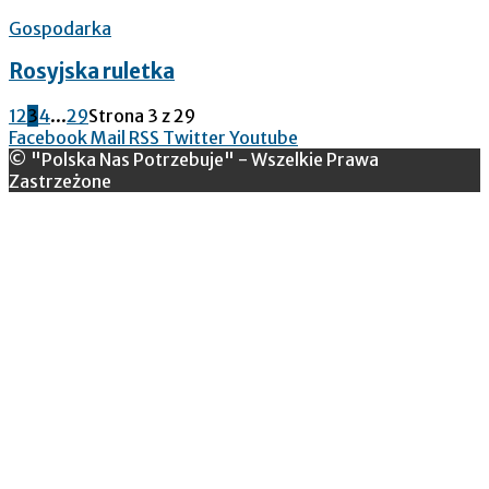
Gospodarka
Rosyjska ruletka
1
2
3
4
...
29
Strona 3 z 29
Facebook
Mail
RSS
Twitter
Youtube
© "Polska Nas Potrzebuje" - Wszelkie Prawa
Zastrzeżone