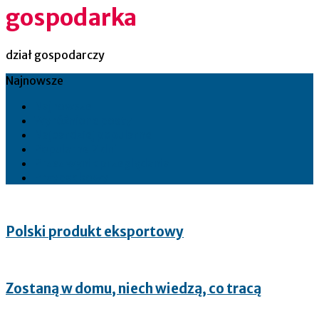
gospodarka
dział gospodarczy
Najnowsze
Najnowsze
Wyróżnione posty
Najbardziej popularne
Popularne 7 dni
Przez wynik przeglądania
Przypadkowy
Polski produkt eksportowy
Zostaną w domu, niech wiedzą, co tracą