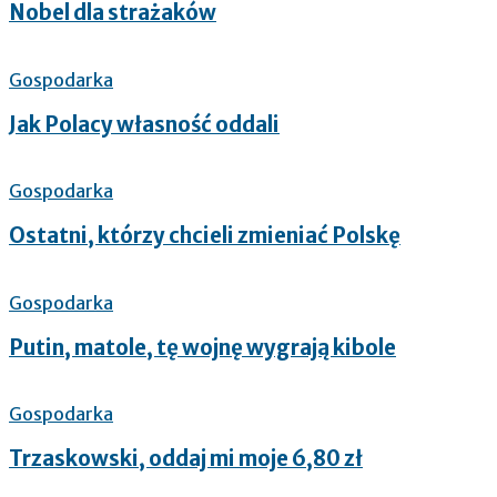
Nobel dla strażaków
Gospodarka
Jak Polacy własność oddali
Gospodarka
Ostatni, którzy chcieli zmieniać Polskę
Gospodarka
Putin, matole, tę wojnę wygrają kibole
Gospodarka
Trzaskowski, oddaj mi moje 6,80 zł